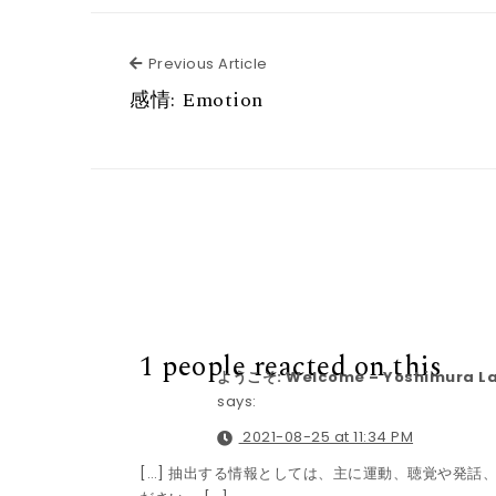
Previous Article
Previous Article
感情: Emotion
1 people reacted on this
ようこそ: Welcome – Yoshimura L
says:
2021-08-25 at 11:34 PM
[…] 抽出する情報としては、主に運動、聴覚や発