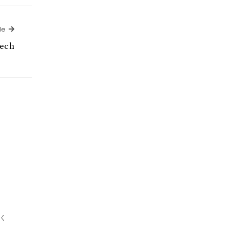
Next Article
le
ech
く