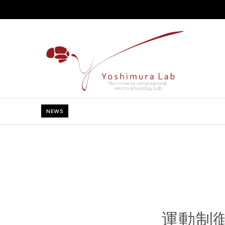
Skip to content
Yoshimura Lab
NEWS
運動制御：